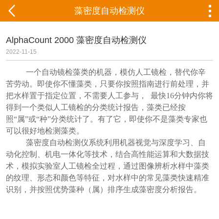
藻密度自动检测仪
AlphaCount 2000 藻密度自动检测仪
2022-11-15
一个自动镜检藻类的机器，模仿人工镜检，替代你辛
苦劳动。即使你不懂藻类，只要你按照指南进行前处理，并
把水样置于指定位置，不需要人工参与，
最快
16分钟内你将
得到一个类似人工镜检的分类统计报告，藻类已经按
照
“属”或“种”分类统计了。有了它，即使你不是藻类专家也
可以很好地检测藻类。
藻密度自动检测仪系统利用机器视觉与深度学习、自
动化控制、机电一体化等技术，结合高性能运算和大数据技
术，模拟实验室人工镜检全过程，通过图像辨析水样中藻类
的纹理、形态和颜色等特征，对水样中的常见藻类快速精准
识别，并按照优势藻种（属）排序生成藻密度分析报告。